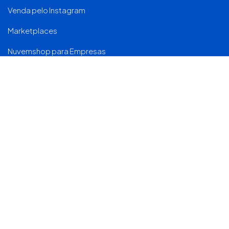
Venda pelo Instagram
Marketplaces
Nuvemshop para Empresas
Conteúdo
Blog
E-books
Histórias de clientes
Ecossistema
Nuvemshop Especialistas
Seja um parceiro
Institucional