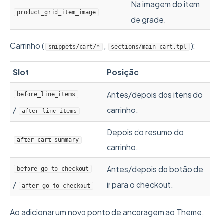
Na imagem do item
product_grid_item_image
de grade.
Carrinho (
,
):
snippets/cart/*
sections/main-cart.tpl
Slot
Posição
Antes/depois dos itens do
before_line_items
/
carrinho.
after_line_items
Depois do resumo do
after_cart_summary
carrinho.
Antes/depois do botão de
before_go_to_checkout
/
ir para o checkout.
after_go_to_checkout
Ao adicionar um novo ponto de ancoragem ao Theme,