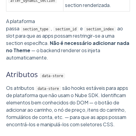
after_dynamic_section
section renderizada.
A plataforma
passa
,
e
ao
section_type
section_id
section_index
slot para que as apps possam restringir-se a uma
section específica.
Não é necessário adicionar nada
no Theme
— o backend renderer os injeta
automaticamente.
Atributos
data-store
Os atributos
são hooks estáveis para apps
data-store
de plataforma que não usam o Nube SDK. Identificam
elementos bem conhecidos do DOM — o botão de
adicionar ao carrinho, o nó de preço, itens do carrinho,
formulários de conta, etc. — para que as apps possam
encontrá-los e manipulá-los com seletores CSS.