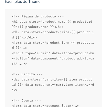
Exemplos do Theme:
<!-- Página de producto -->

<h1 data-store="product-name-{{ product.id 
}}">{{ product.name }}</h1>

<div data-store="product-price-{{ product.i
d }}">…</div>

<form data-store="product-form-{{ product.i
d }}" …>

<input type="submit" data-store="product-bu
y-button" data-component="product.add-to-ca
rt" … />

<!-- Carrito -->

<div data-store="cart-item-{{ item.product.
id }}" data-component="cart.line-item">…</d
iv>

<!-- Cuenta -->

<form data-store="account-login" …>
