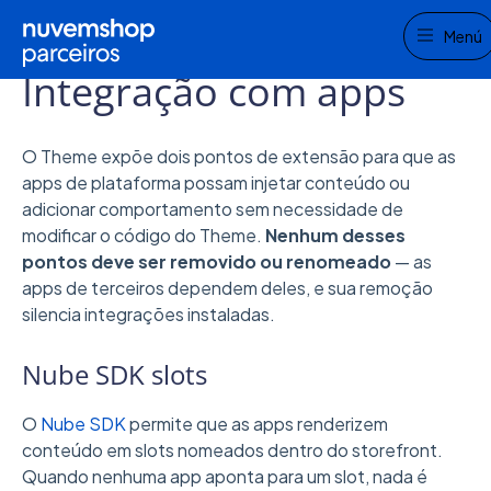
Me
Home
Nosso código
Themes baseados em seções
Menú
Integração com apps
O Theme expõe dois pontos de extensão para que as
apps de plataforma possam injetar conteúdo ou
adicionar comportamento sem necessidade de
modificar o código do Theme.
Nenhum desses
pontos deve ser removido ou renomeado
— as
apps de terceiros dependem deles, e sua remoção
silencia integrações instaladas.
Nube SDK slots
O
Nube SDK
permite que as apps renderizem
conteúdo em slots nomeados dentro do storefront.
Quando nenhuma app aponta para um slot, nada é