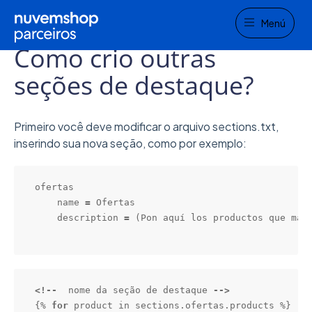
Menu
Home
Funcionalidades e FAQs
FAQs
Menú
Como crio outras
seções de destaque?
Primeiro você deve modificar o arquivo sections.txt,
inserindo sua nova seção, como por exemplo:
ofertas

    name 
=
 Ofertas

    description 
=
 (Pon aquí los productos que más 
<
!
-
-
  nome da seção de destaque 
-
-
>
{% 
for
 product in sections.ofertas.products %}
