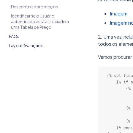
Desconto sobre preços
Imagem
Identificar se o Usuário
autenticado está associado a
Imagem no
uma Tabela de Preço
FAQs
2. Uma vez inc
todos os elemen
Layout Avançado
Vamos procurar
{% set floa
    {% if n
        {% 
           
           
        {% 
           
        {% 
    {% endi