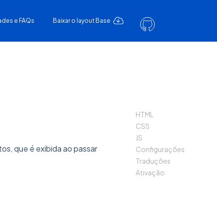
ades e FAQs
Baixar o layout Base
HTML
CSS
JS
s, que é exibida ao passar
Configurações
Traduções
Ativação