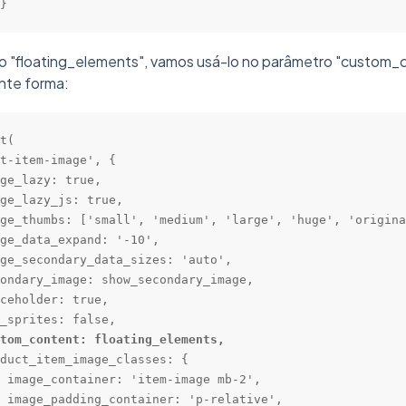
}
o "floating_elements", vamos usá-lo no parâmetro "custom_
nte forma:
t(

t-item-image', {

ge_lazy: true,

ge_lazy_js: true,

ge_thumbs: ['small', 'medium', 'large', 'huge', 'origina
ge_data_expand: '-10',

ge_secondary_data_sizes: 'auto',

ondary_image: show_secondary_image,

ceholder: true,

_sprites: false,

tom_content: floating_elements,
duct_item_image_classes: {

 image_container: 'item-image mb-2',

 image_padding_container: 'p-relative',
