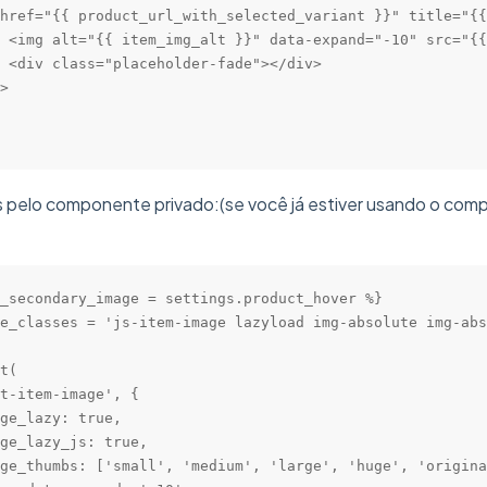
href="{{ product_url_with_selected_variant }}" title="{{
 <img alt="{{ item_img_alt }}" data-expand="-10" src="{{
 <div class="placeholder-fade"></div>

>

s pelo componente privado:(se você já estiver usando o com
_secondary_image = settings.product_hover %}

e_classes = 'js-item-image lazyload img-absolute img-abs
t(

t-item-image', {

ge_lazy: true,

ge_lazy_js: true,

ge_thumbs: ['small', 'medium', 'large', 'huge', 'origina