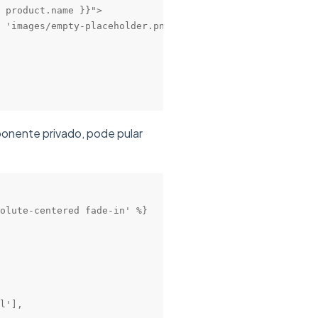
 product.name }}">

 'images/empty-placeholder.png' | static_url }}" data-sr
ponente privado, pode pular
olute-centered fade-in' %}

l'],
