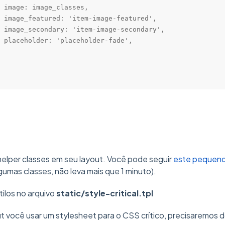
 image: image_classes,

 image_featured: 'item-image-featured',

 image_secondary: 'item-image-secondary',

 placeholder: 'placeholder-fade',

helper classes em seu layout. Você pode seguir
este pequeno 
lgumas classes, não leva mais que 1 minuto).
tilos no arquivo
static/style-critical.tpl
t você usar um stylesheet para o CSS crítico, precisaremos 