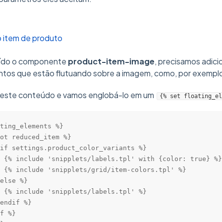
 item de produto
luído o componente
product-item-image
, precisamos adic
tos que estão flutuando sobre a imagem, como, por exemplo
 este conteúdo e vamos englobá-lo em um
{% set floating_el
ting_elements %}

ot reduced_item %}

if settings.product_color_variants %}

 {% include 'snipplets/labels.tpl' with {color: true} %}

 {% include 'snipplets/grid/item-colors.tpl' %}

else %}

 {% include 'snipplets/labels.tpl' %}

endif %}

f %}
