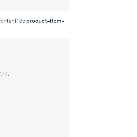
content" do
product-item-
l'],
