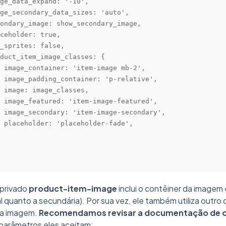
ge_data_expand: '-10',

ge_secondary_data_sizes: 'auto',

ondary_image: show_secondary_image,

ceholder: true,

_sprites: false,

duct_item_image_classes: {

 image_container: 'item-image mb-2',

 image_padding_container: 'p-relative',

 image: image_classes,

 image_featured: 'item-image-featured',

 image_secondary: 'item-image-secondary',

 placeholder: 'placeholder-fade',

privado
product-item-image
inclui o contêiner da imagem
al quanto a secundária). Por sua vez, ele também utiliza out
 a imagem.
Recomendamos revisar a documentação de
parâmetros eles aceitam: