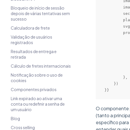
        ima
        ima
Bloqueio de início de sessão
depois de várias tentativas sem
        sec
sucesso
        pla
        svg
Calculadora de frete
        pro
Validação de usuários
           
registrados
           
Resultados de entrega e
           
retirada
           
           
Cálculo de fretes internacionais
           
Notificação sobre o uso de
        },

cookies
    })

Componentes privados
}}
Link expirado ao ativar uma
conta ou redefinir a senha de
O componente 
um usuário
(tanto a princip
Blog
específico para
Cross selling
entender quais 