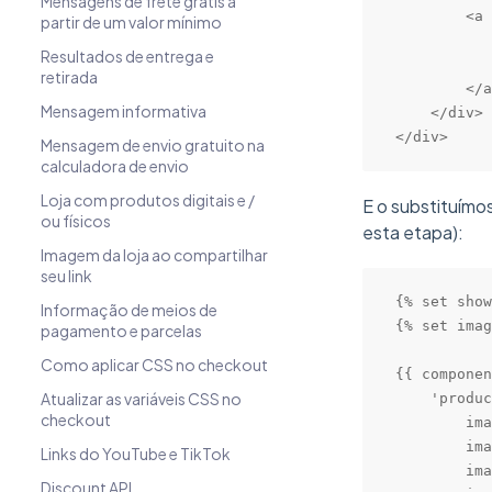
Mensagens de frete grátis a
        <a 
partir de um valor mínimo
           
Resultados de entrega e
           
retirada
        </a
Mensagem informativa
    </div>

</div>
Mensagem de envio gratuito na
calculadora de envio
Loja com produtos digitais e /
E o substituímo
ou físicos
esta etapa):
Imagem da loja ao compartilhar
seu link
{% set show
Informação de meios de
{% set imag
pagamento e parcelas
Como aplicar CSS no checkout
{{ componen
Atualizar as variáveis CSS no
    'produc
checkout
        ima
        ima
Links do YouTube e TikTok
        ima
Discount API