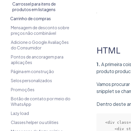
Carrossel para itens de
produtos em listagens
Carrinho de compras
Mensagem de desconto sobre
preços não combinável
Adicione o Google Avaliações
HTML
do Consumidor
Pontos de ancoragem para
aplicações
1.
A primeira co
produto produc
Página em construção
Selos personalizados
Vamos procurar 
Promoções
snipplet se ch
Botão de contato por meio do
Dentro deste ar
WhatsApp
Lazy load
Classes helper ou utilities
<div class=
    <div st