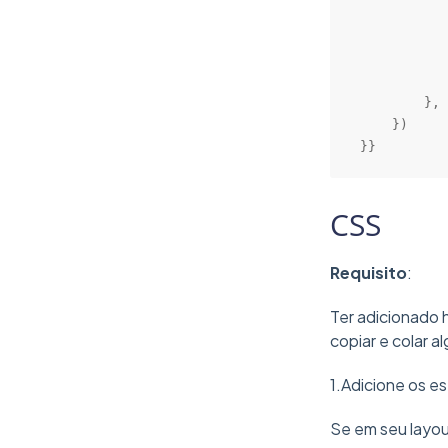
           
           
           
           
        },

    })

}}
CSS
Requisito
:
Ter adicionado 
copiar e colar a
1.Adicione os es
Se em seu layou