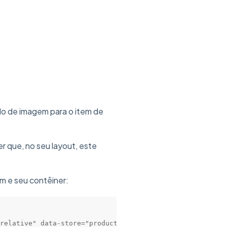
do de imagem para o item de
er que, no seu layout, este
m e seu contêiner:
relative" data-store="product-item-image-{{ product.id }