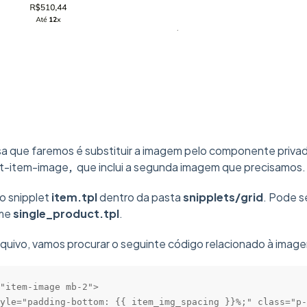
isa que faremos é substituir a imagem pelo componente priva
t-item-image
,
que inclui a segunda imagem que precisamos.
o snipplet
item.tpl
dentro da pasta
snipplets/grid
. Pode s
ame
single_product.tpl
.
quivo, vamos procurar o seguinte código relacionado à image
"item-image mb-2">

yle="padding-bottom: {{ item_img_spacing }}%;" class="p-