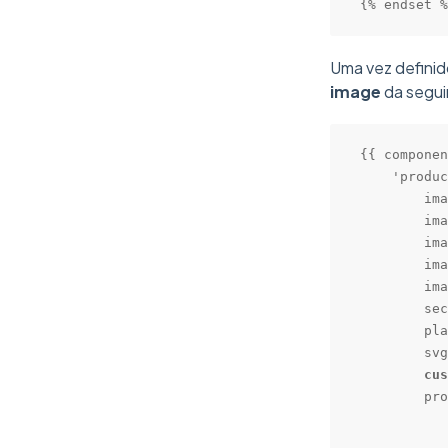
{% endset %
Uma vez definid
image
da segui
{{ componen
    'produc
        ima
        ima
        ima
        ima
        ima
        sec
        pla
        svg
cus
        pro
           
           