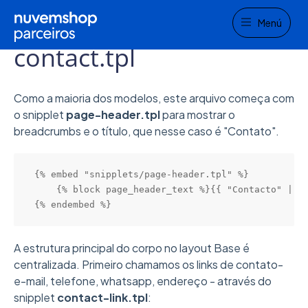
Menu
Home
Sobre o layout Base
Templates
Menú
contact.tpl
Como a maioria dos modelos, este arquivo começa com
o snipplet
page-header.tpl
para mostrar o
breadcrumbs e o título, que nesse caso é "Contato".
{% embed "snipplets/page-header.tpl" %}

    {% block page_header_text %}{{ "Contacto" | tr
{% endembed %}
A estrutura principal do corpo no layout Base é
centralizada. Primeiro chamamos os links de contato-
e-mail, telefone, whatsapp, endereço - através do
snipplet
contact-link.tpl
: