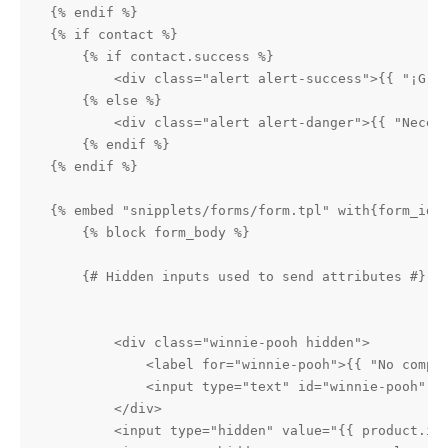
{% endif %}    

{% if contact %}

    {% if contact.success %}

        <div class="alert alert-success">{{ "¡Grac
    {% else %}

        <div class="alert alert-danger">{{ "Necesi
    {% endif %}

{% endif %}    

{% embed "snipplets/forms/form.tpl" with{form_id: 
    {% block form_body %}

    {# Hidden inputs used to send attributes #}

        <div class="winnie-pooh hidden">

            <label for="winnie-pooh">{{ "No comple
            <input type="text" id="winnie-pooh" na
        </div>

        <input type="hidden" value="{{ product.id 