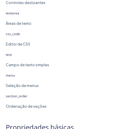
Controles deslizantes
textarea
Áreas de texto
css_code
Editor de CSS
text
Campo de texto simples
menu
Seleção de menus
section_order
Ordenação de seções
Propriedades básicas