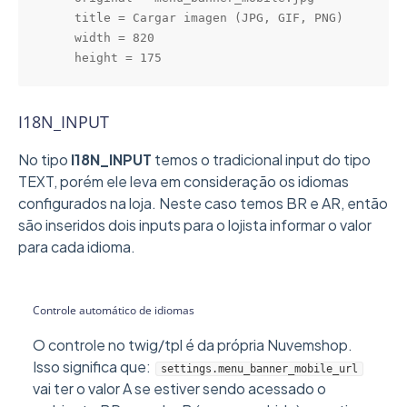
    title = Cargar imagen (JPG, GIF, PNG)

    width = 820

    height = 175
I18N_INPUT
No tipo
I18N_INPUT
temos o tradicional input do tipo
TEXT, porém ele leva em consideração os idiomas
configurados na loja. Neste caso temos BR e AR, então
são inseridos dois inputs para o lojista informar o valor
para cada idioma.
Controle automático de idiomas
O controle no twig/tpl é da própria Nuvemshop.
Isso significa que:
settings.menu_banner_mobile_url
vai ter o valor A se estiver sendo acessado o