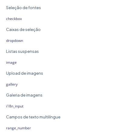
Seleção de fontes
checkbox
Caixas de seleção
dropdown
Listas suspensas
image
Upload de imagens
gallery
Galeria de imagens
i18n_input
Campos de texto multilíngue
range_number