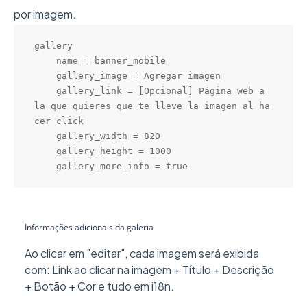
por imagem.
gallery

    name = banner_mobile

    gallery_image = Agregar imagen

    gallery_link = [Opcional] Página web a 
la que quieres que te lleve la imagen al ha
cer click

    gallery_width = 820

    gallery_height = 1000

    gallery_more_info = true
Informações adicionais da galeria
Ao clicar em "editar", cada imagem será exibida
com: Link ao clicar na imagem + Título + Descrição
+ Botão + Cor e tudo em i18n.