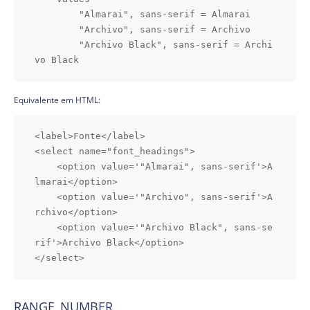
        "Almarai", sans-serif = Almarai

        "Archivo", sans-serif = Archivo

        "Archivo Black", sans-serif = Archi
vo Black
Equivalente em HTML:
<label>Fonte</label>

<select name="font_headings">

    <option value='"Almarai", sans-serif'>A
lmarai</option>

    <option value='"Archivo", sans-serif'>A
rchivo</option>

    <option value='"Archivo Black", sans-se
rif'>Archivo Black</option>

</select>
RANGE_NUMBER